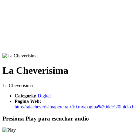
La Cheverisima
La Cheverisima
Categoria:
Digital
Pagina Web:
http://ralacheverisimapereira.x10.mx/pagina%20de%20inicio.h
Presiona Play para escuchar audio